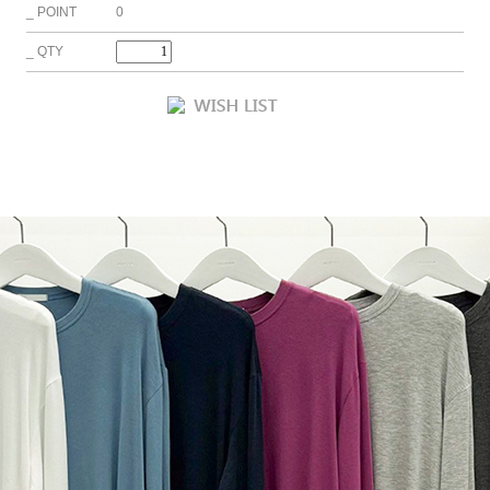
_ POINT 0
_ QTY