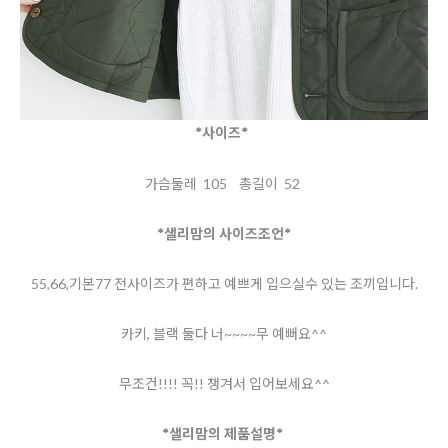
*사이즈*
가슴둘레 105 총길이 52
*샐리맘의 사이즈조언*
55,66,기본77 전사이즈가 편하고 예쁘게 입으실수 있는 조끼입니다.
카키, 블랙 둘다 너~~~~무 예뻐요^^
무조건!!!! 꼭!! 챙겨서 입어보세요^^
*샐리맘의 제품설명*