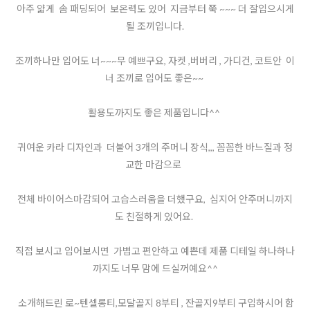
아주 얇게 솜 패딩되어 보온력도 있어 지금부터 쭉 ~~~ 더 잘입으시게
될 조끼입니다.
조끼하나만 입어도 너~~~무 예쁘구요, 자켓 ,버버리 , 가디건, 코트안 이
너 조끼로 입어도 좋은~~
활용도까지도 좋은 제품입니다^^
귀여운 카라 디자인과 더불어 3개의 주머니 장식,,, 꼼꼼한 바느질과 정
교한 마감으로
전체 바이어스마감되어 고습스러움을 더했구요, 심지어 안주머니까지
도 친절하게 있어요.
직접 보시고 입어보시면 가볍고 편안하고 예쁜데 제품 디테일 하나하나
까지도 너무 맘에 드실꺼예요^^
소개해드린 로~텐셀롱티,모달골지 8부티 , 잔골지9부티 구입하시어 함