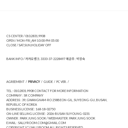
CS CENTER / 010.2831.9908
OPEN / MON-FRI_AM 10:00-PM 05:00
CLOSE / SAT,SUN,HOLIDAY OFF
BANK INFO / 카카오뱅크. 3333-37-2228497 예금주 : 박정숙
AGREEMENT
/
PRIVACY
/
GUIDE
/
PC VER.
/
TEL : 010.2831.9908 CONTACT FOR MORE INFORMATION
COMPANY : SR COMPANY
ADDRESS : 39, GWANGNAM-RO 258BEON-GIL, SUYEONG-GU, BUSAN,
REPUBLIC OF KOREA
BUSINESS LICENSE : 168-18-02750
ON-LINE SELLING LICENSE : 2026-BUSAN SUYOUNG-0231
OWNER : PARK JUNG SOOK / WEBMASTER: PARK JUNG SOOK
E.MAIL : SALLYROOM.COM@GMAIL.COM
COPYRIGHT (C) SALLYROOM ALL RIGHTS RESERVED.