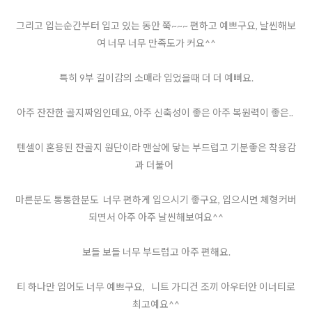
그리고 입는순간부터 입고 있는 동안 쭉~~~ 편하고 예쁘구요, 날씬해보
여 너무 너무 만족도가 커요^^
특히 9부 길이감의 소매라 입었을때 더 더 예뻐요.
아주 잔잔한 골지짜임인데요, 아주 신축성이 좋은 아주 복원력이 좋은..
텐셀이 혼용된 잔골지 원단이라 맨살에 닿는 부드럽고 기분좋은 착용감
과 더불어
마른분도 통통한분도 너무 편하게 입으시기 좋구요, 입으시면 체형커버
되면서 아주 아주 날씬해보여요^^
보들 보들 너무 부드럽고 아주 편해요.
티 하나만 입어도 너무 예쁘구요, 니트 가디건 조끼 아우터안 이너티로
최고예요^^