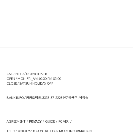
CS CENTER / 010.2831.9908
OPEN / MON-FRI_AM 10:00-PM 05:00
CLOSE / SAT,SUN,HOLIDAY OFF
BANK INFO / 카카오뱅크. 3333-37-2228497 예금주 : 박정숙
AGREEMENT
/
PRIVACY
/
GUIDE
/
PC VER.
/
TEL : 010.2831.9908 CONTACT FOR MORE INFORMATION