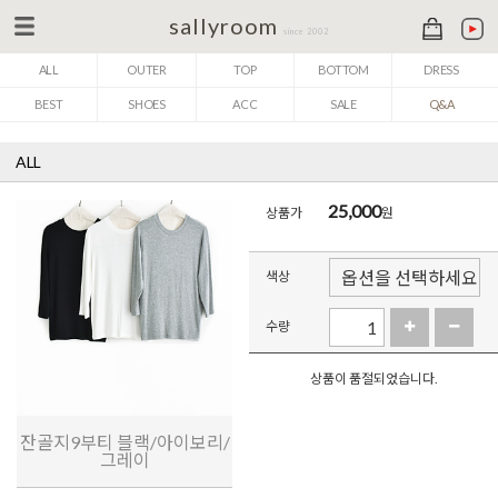
sallyroom
since 2002
ALL
OUTER
TOP
BOTTOM
DRESS
BEST
SHOES
ACC
SALE
Q&A
ALL
25,000
상품가
원
색상
수량
상품이 품절되었습니다.
잔골지9부티 블랙/아이보리/
그레이