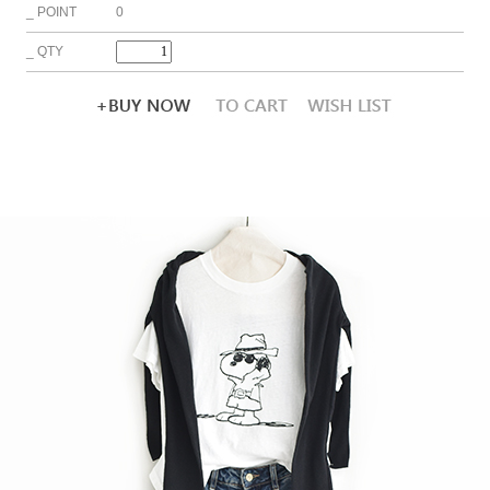
_ POINT 0
_ QTY