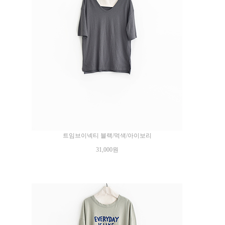
트임브이넥티 블랙/먹색/아이보리
31,000원