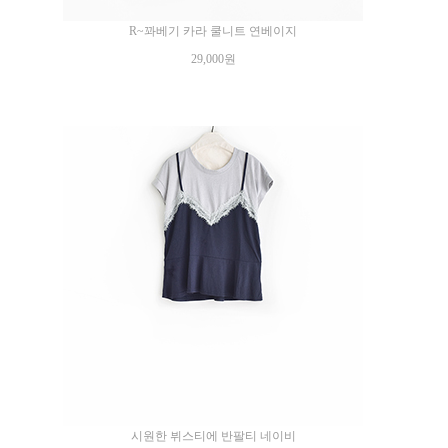
R~꽈베기 카라 쿨니트 연베이지
29,000원
시원한 뷔스티에 반팔티 네이비