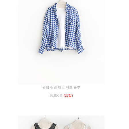
뒷랩 린넨 체크 셔츠 블루
99,000원
(품절)