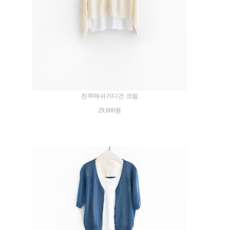
진주매쉬가디건 크림
29,000원