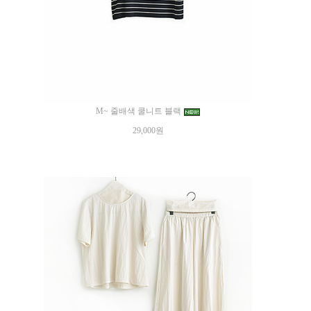
M~ 줄배색 쿨니트 블랙
29,000원