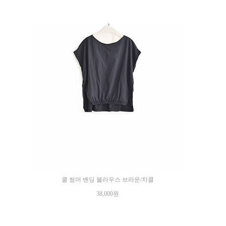
쿨 썸머 밴딩 블라우스 브라운/차콜
38,000원