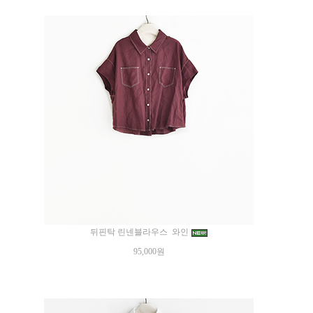
뒤핀탁 린넨블라우스 와인
95,000원