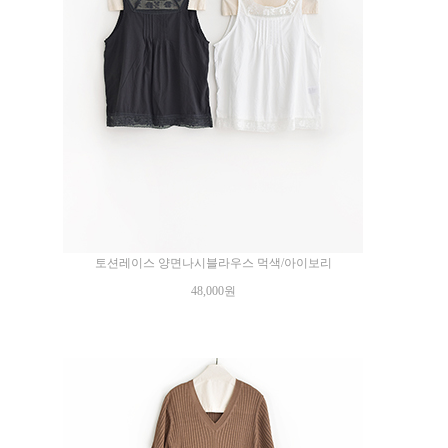
토션레이스 양면나시블라우스 먹색/아이보리
48,000원