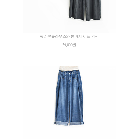
뒷리본블라우스와 통바지 세트 먹색
59,000원