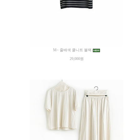
M~ 줄배색 쿨니트 블랙
29,000원