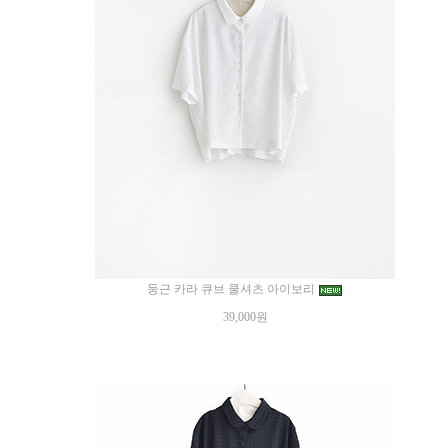
둥근 카라 큐브 쿨셔츠 아이보리
39,000원