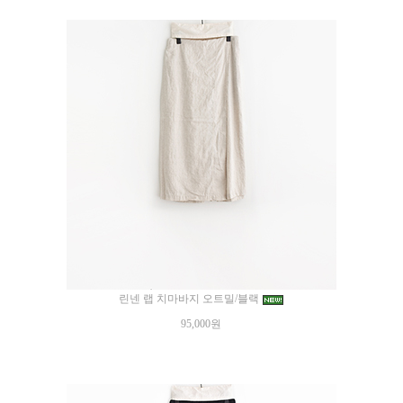
린넨 랩 치마바지 오트밀/블랙
95,000원