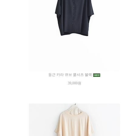
둥근 카라 큐브 쿨셔츠 블랙
39,000원