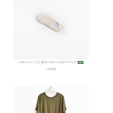
리본스카시 덧신 블랙/그레이/크림/아이보리
1,900원