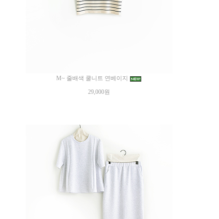
M~ 줄배색 쿨니트 연베이지
29,000원