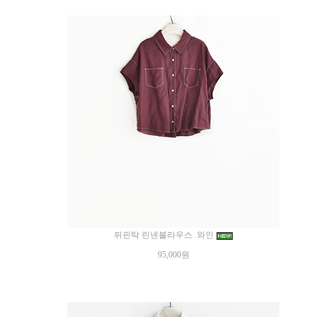
뒤핀탁 린넨블라우스 와인
95,000원