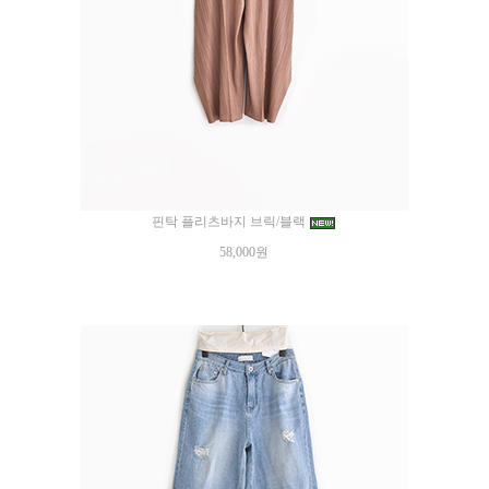
핀탁 플리츠바지 브릭/블랙
58,000원