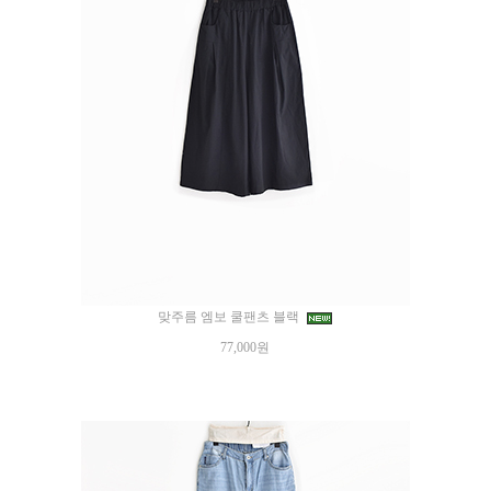
맞주름 엠보 쿨팬츠 블랙
77,000원