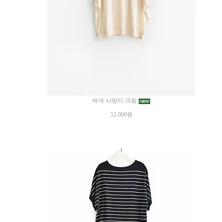
배색 샤링티 크림
52,000원