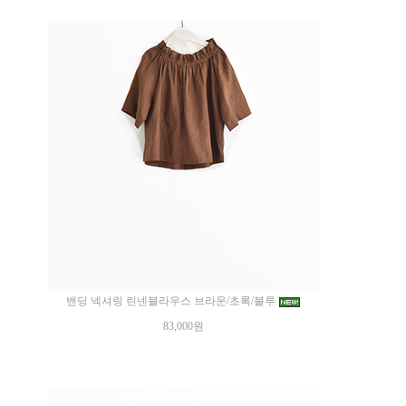
밴딩 넥셔링 린넨블라우스 브라운/초록/블루
83,000원