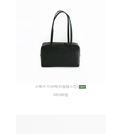
스퀘어 지퍼백(리얼램스킨)
109,000원