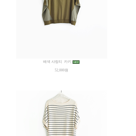
배색 샤링티 카키
52,000원