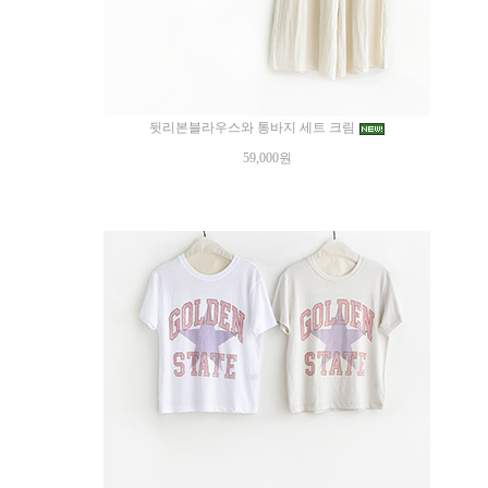
뒷리본블라우스와 통바지 세트 크림
59,000원