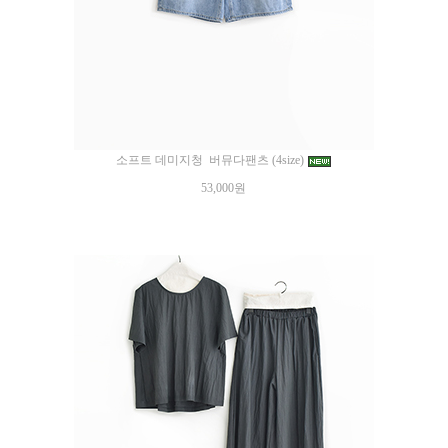
소프트 데미지청 버뮤다팬츠 (4size)
53,000원