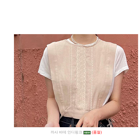
까사 바데 인디핑크
(품절)