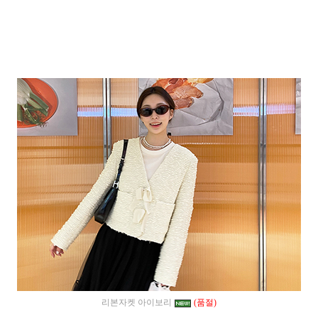
리본자켓 아이보리
(품절)