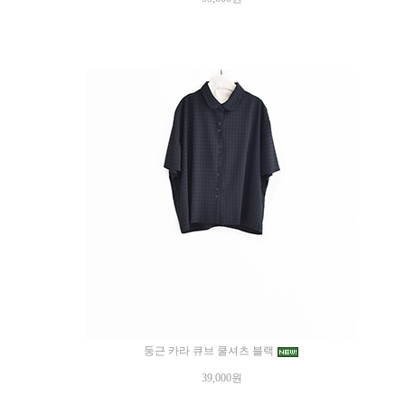
둥근 카라 큐브 쿨셔츠 블랙
39,000원