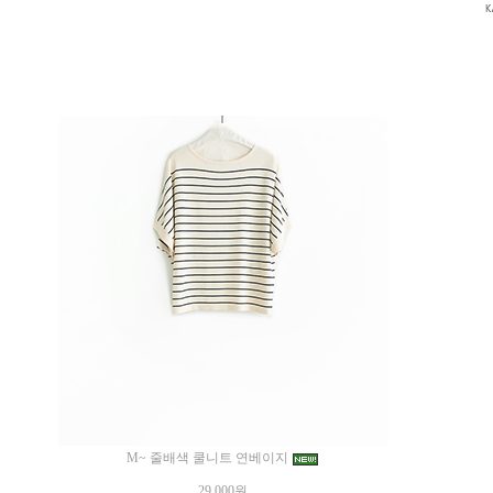
M~ 줄배색 쿨니트 연베이지
29,000원