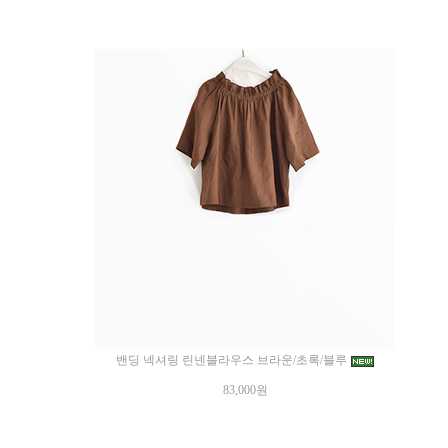
밴딩 넥셔링 린넨블라우스 브라운/초록/블루
83,000원