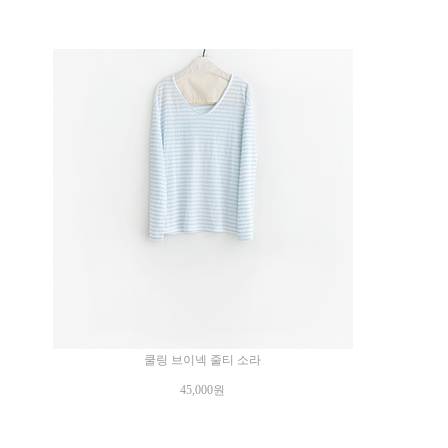
쿨링 브이넥 줄티 소라
45,000원