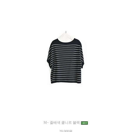
M~ 줄배색 쿨니트 블랙
29,000원