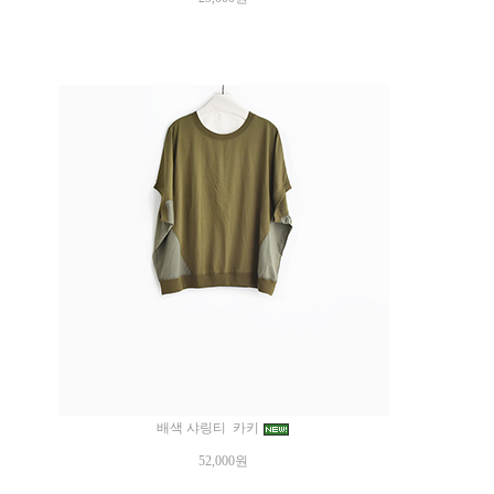
배색 샤링티 카키
52,000원