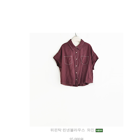
뒤핀탁 린넨블라우스 와인
95,000원